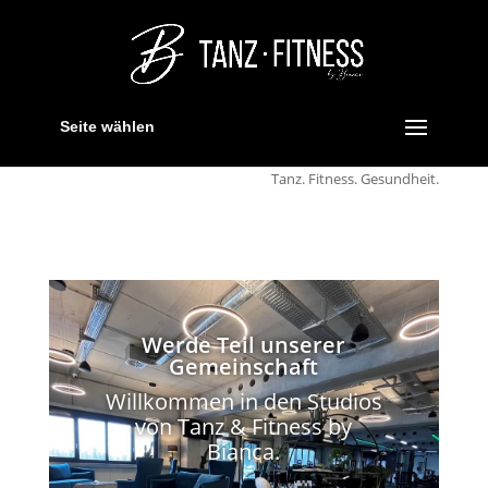
Seite wählen
Tanz. Fitness. Gesundheit.
Werde Teil unserer
Gemeinschaft
Willkommen in den Studios
von Tanz & Fitness by
Bianca.