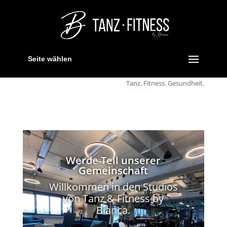
Seite wählen
Tanz. Fitness. Gesundheit.
Werde Teil unserer
Gemeinschaft
Willkommen in den Studios
von Tanz & Fitness by
Bianca.