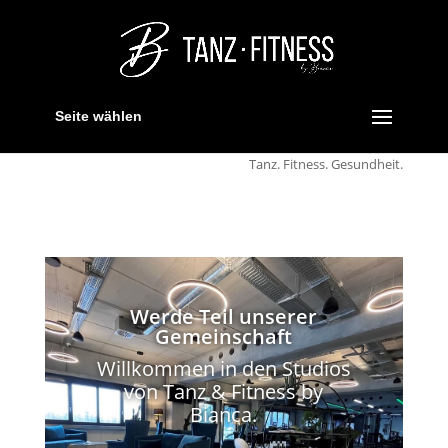
Seite wählen
Tanz. Fitness. Gesundheit.
Werde Teil unserer
Gemeinschaft
Willkommen in den Studios
von Tanz & Fitness by
Bianca.