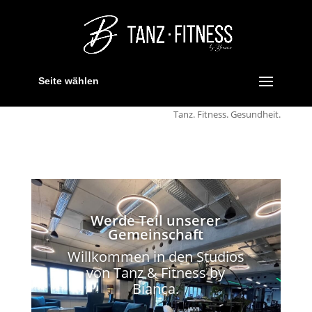
Seite wählen
Tanz. Fitness. Gesundheit.
Werde Teil unserer
Gemeinschaft
Willkommen in den Studios
von Tanz & Fitness by
Bianca.