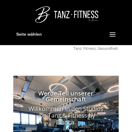
Seite wählen
Tanz. Fitness. Gesundheit.
Werde Teil unserer
Gemeinschaft
Willkommen in den Studios
von Tanz & Fitness by
Bianca.