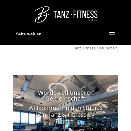
Seite wählen
Tanz. Fitness. Gesundheit.
Werde Teil unserer
Gemeinschaft
Willkommen in den Studios
von Tanz & Fitness by
Bianca.