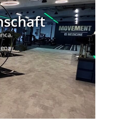
nschaft
anca.
en.