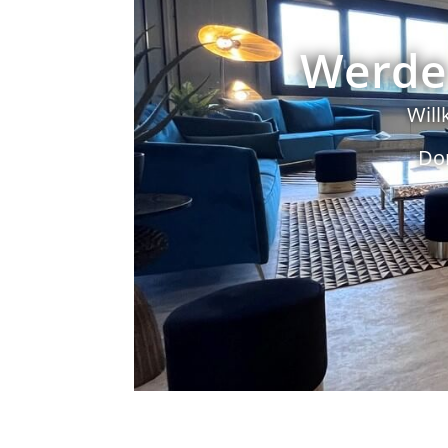
Werde 
Will
Do