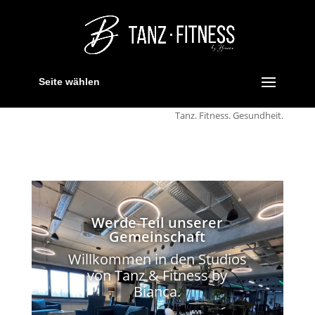
Seite wählen
Tanz. Fitness. Gesundheit.
Werde Teil unserer
Gemeinschaft
Willkommen in den Studios
von Tanz & Fitness by
Bianca.