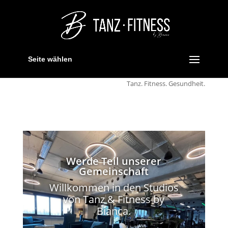
Seite wählen
Tanz. Fitness. Gesundheit.
Werde Teil unserer
Gemeinschaft
Willkommen in den Studios
von Tanz & Fitness by
Bianca.