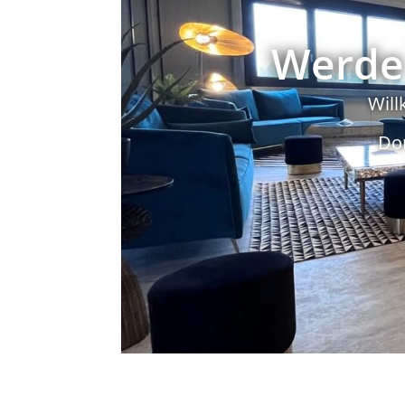
Werde 
Will
Do