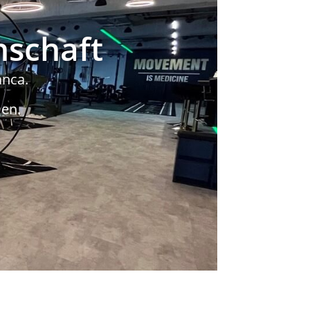
nschaft
anca.
en.