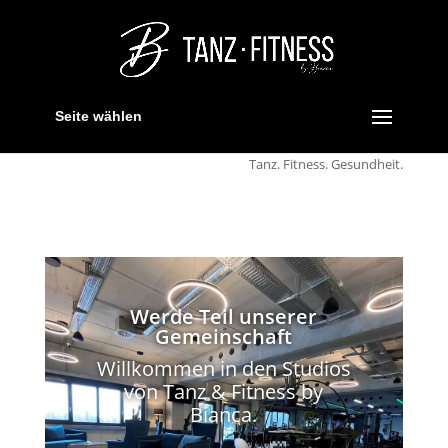
Seite wählen
Tanz. Fitness. Gesundheit.
Werde Teil unserer
Gemeinschaft
Willkommen in den Studios
von Tanz & Fitness by
Bianca.