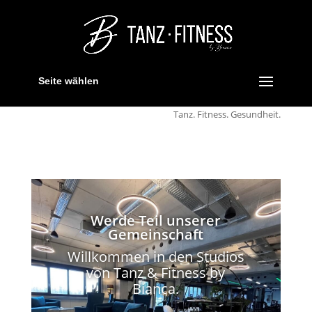
Seite wählen
Tanz. Fitness. Gesundheit.
Werde Teil unserer
Gemeinschaft
Willkommen in den Studios
von Tanz & Fitness by
Bianca.