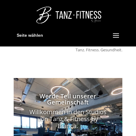
Seite wählen
Tanz. Fitness. Gesundheit.
Werde Teil unserer
Gemeinschaft
Willkommen in den Studios
von Tanz & Fitness by
Bianca.