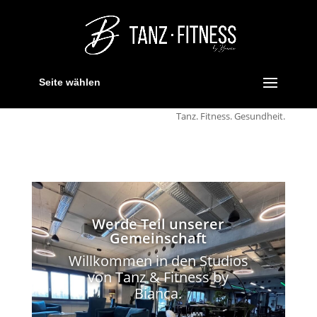
Seite wählen
Tanz. Fitness. Gesundheit.
Werde Teil unserer
Gemeinschaft
Willkommen in den Studios
von Tanz & Fitness by
Bianca.