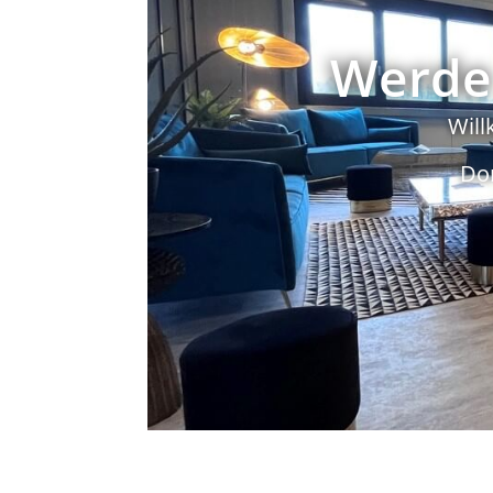
Werde 
Will
Do