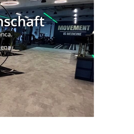
nschaft
anca.
en.