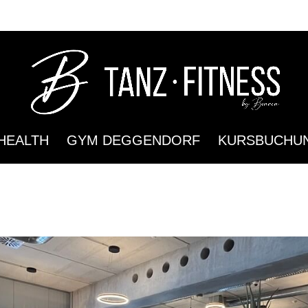
HEALTH
GYM DEGGENDORF
KURSBUCHU