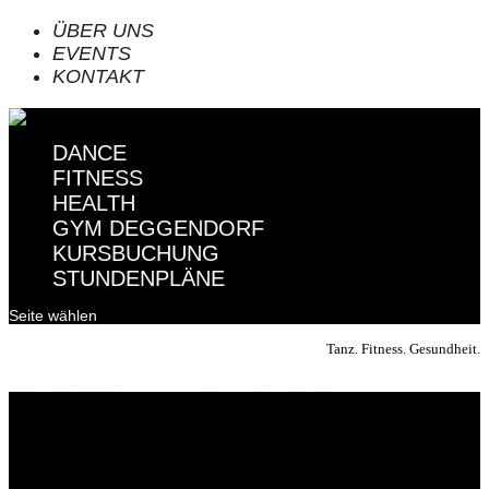
ÜBER UNS
EVENTS
KONTAKT
DANCE
FITNESS
HEALTH
GYM DEGGENDORF
KURSBUCHUNG
STUNDENPLÄNE
Seite wählen
Tanz. Fitness. Gesundheit.
Werde Teil unserer Gemeinschaft
Willkommen in den Studios von Tanz & Fitness by
Bianca.