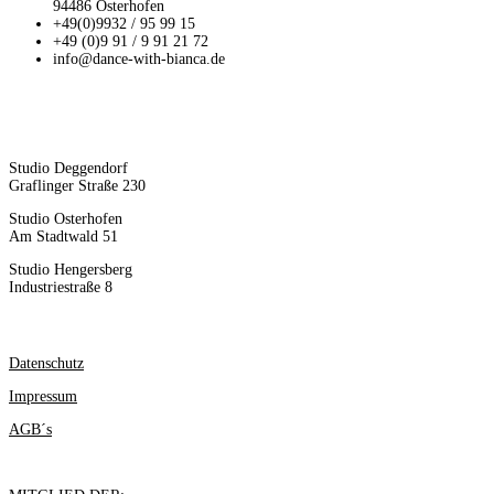
94486 Osterhofen
+49(0)9932 / 95 99 15
+49 (0)9 91 / 9 91 21 72
info@dance-with-bianca.de
UNSERE STUDIOS:
Studio Deggendorf
Graflinger Straße 230
Studio Osterhofen
Am Stadtwald 51
Studio Hengersberg
Industriestraße 8
WICHTIGE INFORMATIONEN
Datenschutz
Impressum
AGB´s