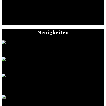
Dort, wo Gemeinschaft zählt, kommen alle
zusammen.
Kursbuchung
Neuigkeiten
Neue Tanzkurse ab September 2026
Präventionskurse ab Oktober 2026
Geschenkgutscheine für unsere Tanz- und
Fitnessstudios
Fitness-Trends