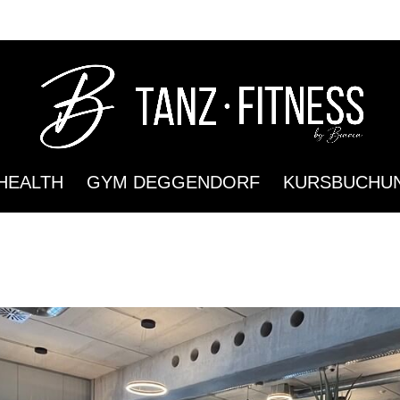
HEALTH
GYM DEGGENDORF
KURSBUCHU