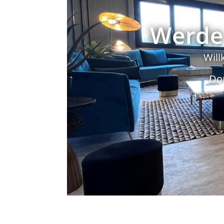
Werde 
Will
Do