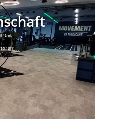
nschaft
anca.
en.