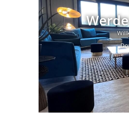
Werde 
Will
Do