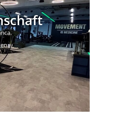
nschaft
anca.
en.