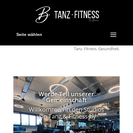
Seite wählen
Tanz. Fitness. Gesundheit.
Werde Teil unserer
Gemeinschaft
Willkommen in den Studios
von Tanz & Fitness by
Bianca.