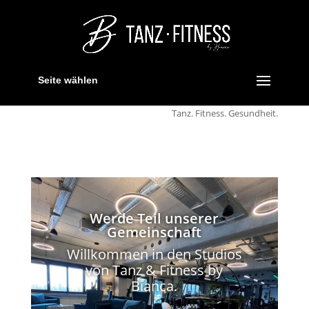
Seite wählen
Tanz. Fitness. Gesundheit.
Werde Teil unserer
Gemeinschaft
Willkommen in den Studios
von Tanz & Fitness by
Bianca.