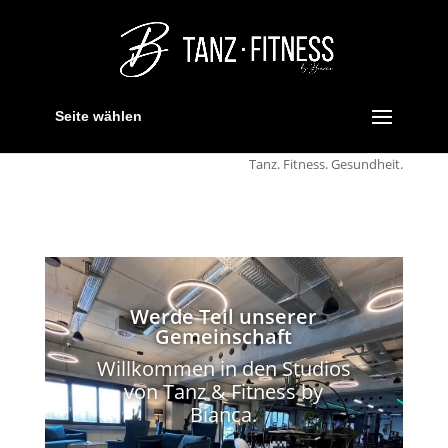
Seite wählen
Tanz. Fitness. Gesundheit.
Werde Teil unserer
Gemeinschaft
Willkommen in den Studios
von Tanz & Fitness by
Bianca.