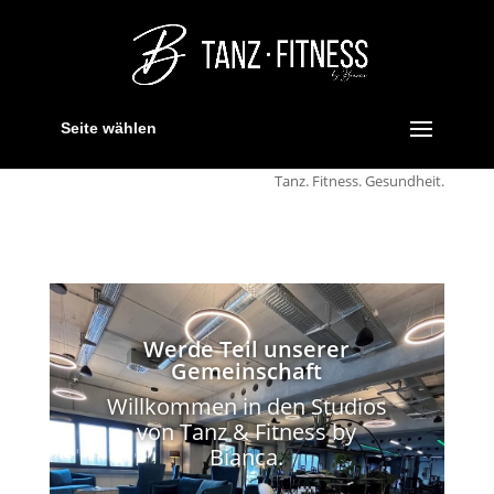
Seite wählen
Tanz. Fitness. Gesundheit.
Werde Teil unserer
Gemeinschaft
Willkommen in den Studios
von Tanz & Fitness by
Bianca.