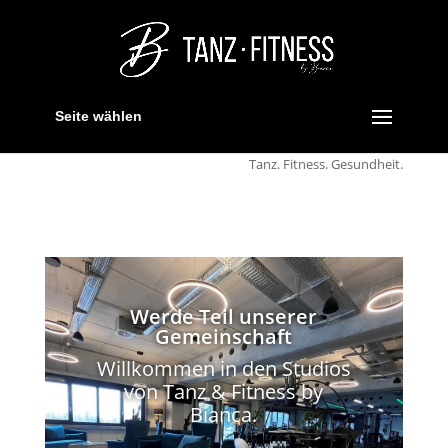
Seite wählen
Tanz. Fitness. Gesundheit.
Werde Teil unserer
Gemeinschaft
Willkommen in den Studios
von Tanz & Fitness by
Bianca.