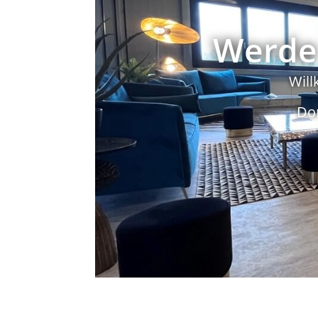
Werde 
Will
Do