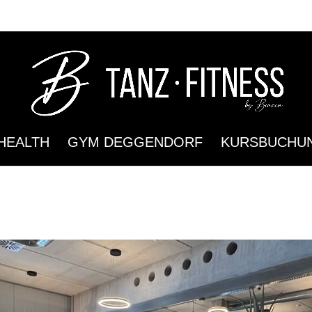
HEALTH
GYM DEGGENDORF
KURSBUCHU