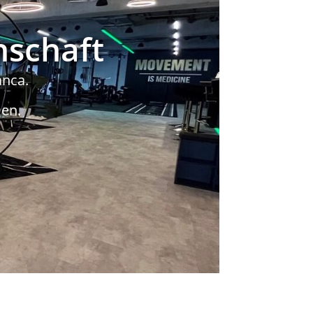
nschaft
anca.
en.