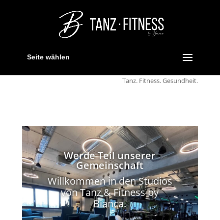
Seite wählen
Tanz. Fitness. Gesundheit.
Werde Teil unserer
Gemeinschaft
Willkommen in den Studios
von Tanz & Fitness by
Bianca.