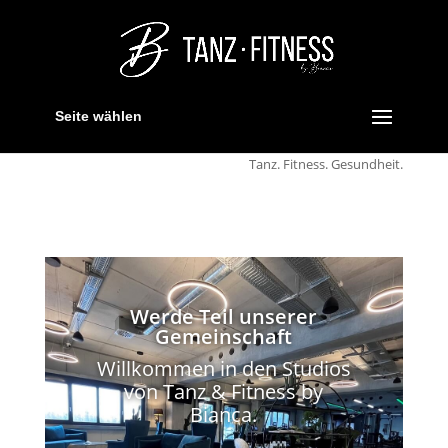
Seite wählen
Tanz. Fitness. Gesundheit.
Werde Teil unserer
Gemeinschaft
Willkommen in den Studios
von Tanz & Fitness by
Bianca.