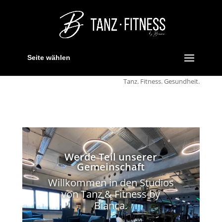
Seite wählen
Tanz. Fitness. Gesundheit.
Werde Teil unserer
Gemeinschaft
Willkommen in den Studios
von Tanz & Fitness by
Bianca.