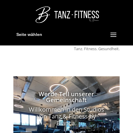
Seite wählen
Tanz. Fitness. Gesundheit.
Werde Teil unserer
Gemeinschaft
Willkommen in den Studios
von Tanz & Fitness by
Bianca.