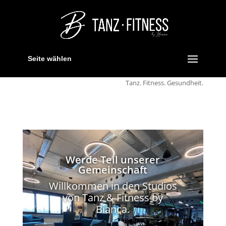
Seite wählen
Tanz. Fitness. Gesundheit.
Werde Teil unserer
Gemeinschaft
Willkommen in den Studios
von Tanz & Fitness by
Bianca.