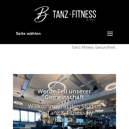
Seite wählen
Tanz. Fitness. Gesundheit.
Werde Teil unserer
Gemeinschaft
Willkommen in den Studios
von Tanz & Fitness by
Bianca.