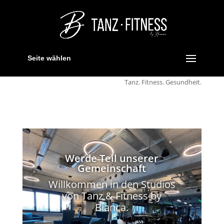
Seite wählen
Tanz. Fitness. Gesundheit.
Werde Teil unserer
Gemeinschaft
Willkommen in den Studios
von Tanz & Fitness by
Bianca.