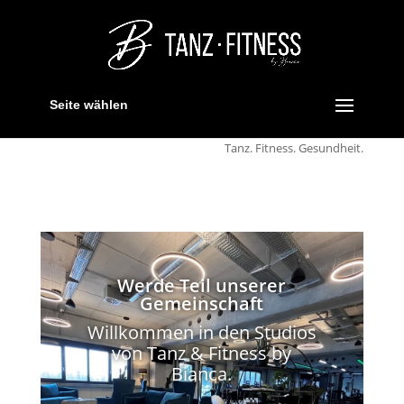
Seite wählen
Tanz. Fitness. Gesundheit.
Werde Teil unserer
Gemeinschaft
Willkommen in den Studios
von Tanz & Fitness by
Bianca.