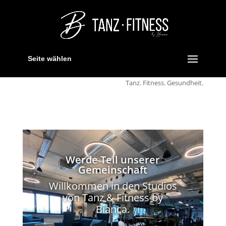
Seite wählen
Tanz. Fitness. Gesundheit.
Werde Teil unserer
Gemeinschaft
Willkommen in den Studios
von Tanz & Fitness by
Bianca.