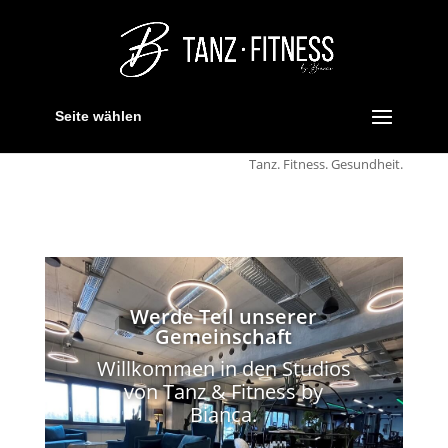
Seite wählen
Tanz. Fitness. Gesundheit.
Werde Teil unserer
Gemeinschaft
Willkommen in den Studios
von Tanz & Fitness by
Bianca.