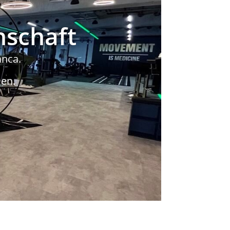
nschaft
anca.
en.