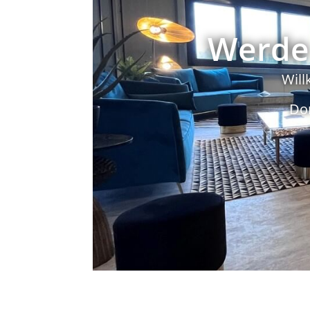
Werde 
Will
Do