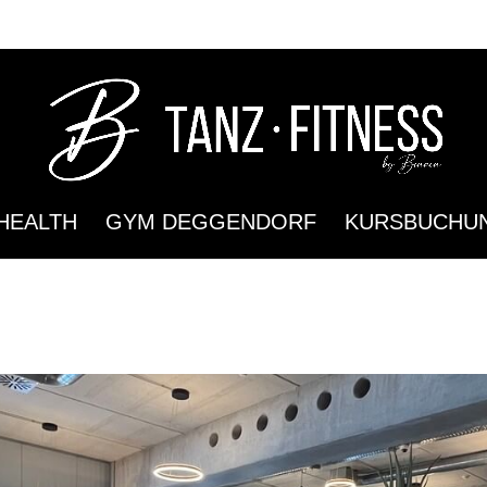
HEALTH
GYM DEGGENDORF
KURSBUCHU